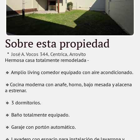
Sobre esta propiedad
José A. Vocos 344
, 
Centrica
, 
Arroyito
Hermosa casa totalmente remodelada - 
🔹️ Amplio living comedor equipado con aire acondicionado.
🔹️Cocina moderna con anafe, horno, bajo mesada y alacena 
a estrenar. 
🔹️ 3 dormitorios.
🔹️ Baño totalmente equipado. 
🔹️ Garaje con portón automático. 
🔹️ Lavadero con espacio para instalación de lavarropa y 