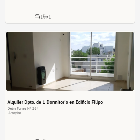
1
1
Alquiler Dpto. de 1 Dormitorio en Edificio Filipo
Deán Funes Nº 264
Arroyito