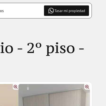
os
Tasar mi propiedad
- 2º piso - 