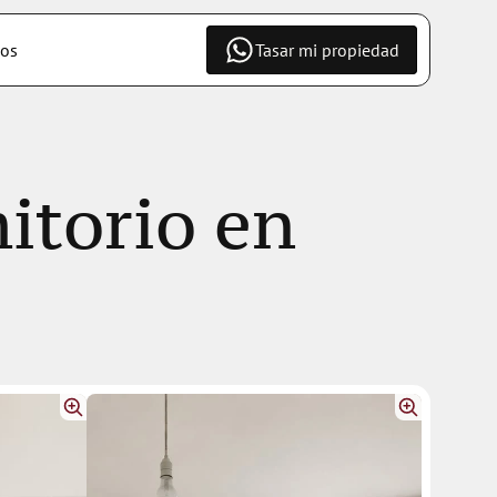
os
Tasar mi propiedad
itorio en 