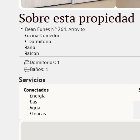
Sobre esta propiedad
Deán Funes Nº 264
, 
Arroyito
Cocina-Comedor
1 Dormitorio
Baño
Balcón
Dormitorios: 
1
Baños: 
1
Servicios
Conectados
Energía
Gas
Agua
Cloacas