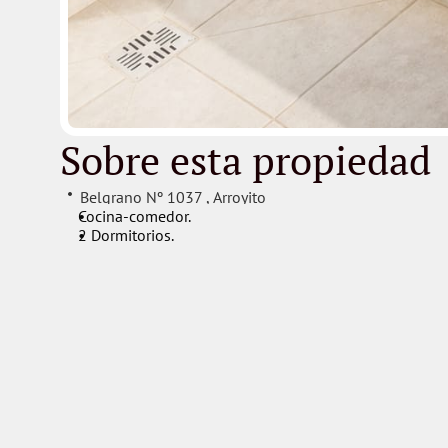
Sobre esta propiedad
Belgrano Nº 1037 
, 
Arroyito
Cocina-comedor.
2 Dormitorios.
Ante-Baño.
Baño.
Balcón.
Acceso a terraza con SUM y Pileta.
Dormitorios: 
2
Baños: 
1
Servicios
Conectados
Energía.