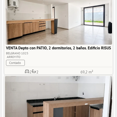
VENTA Depto con PATIO, 2 dormitorios, 2 baños. Edificio RISUS
BELGRANO 1025
ARROYITO
Contado
2
2
69,2 m²