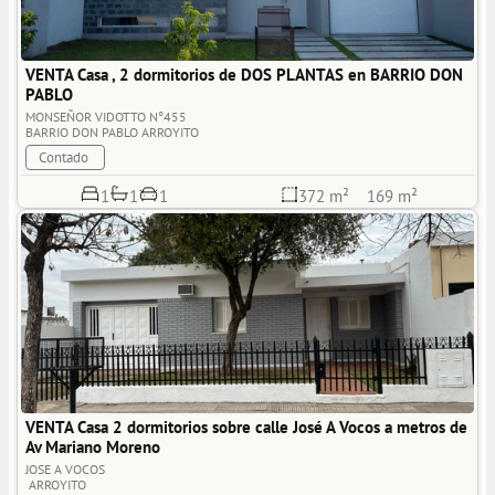
VENTA Casa , 2 dormitorios de DOS PLANTAS en BARRIO DON 
PABLO
MONSEÑOR VIDOTTO N°455
BARRIO DON PABLO
ARROYITO
Contado
1
1
1
372 m²
169 m²
VENTA Casa 2 dormitorios sobre calle José A Vocos a metros de 
Av Mariano Moreno
JOSE A VOCOS
ARROYITO