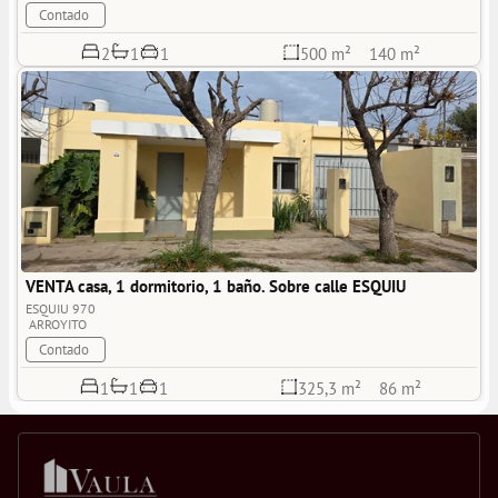
Contado
1
2
1
500 m²
140 m²
VENTA casa, 1 dormitorio, 1 baño. Sobre calle ESQUIU 
ESQUIU 970
ARROYITO
Contado
1
1
1
325,3 m²
86 m²