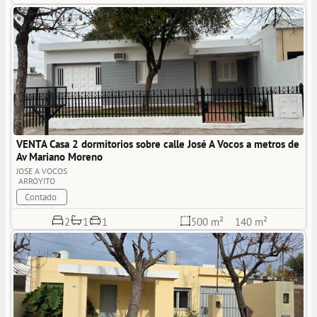
VENTA Casa 2 dormitorios sobre calle José A Vocos a metros de 
Av Mariano Moreno
JOSE A VOCOS
ARROYITO
Contado
1
2
1
500 m²
140 m²