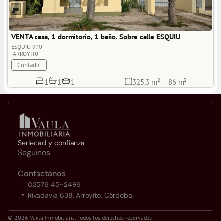
VENTA casa, 1 dormitorio, 1 baño. Sobre calle ESQUIU 
ESQUIU 970
ARROYITO
Contado
1
1
1
325,3 m²
86 m²
Seriedad y confianza
Seguinos
Contactanos
03576 45-2496
Rivadavia 638, Arroyito, Córdoba
© 2026 Vaula Inmobiliaria. Todos los derechos reservados