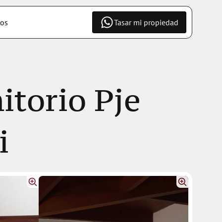
os
Tasar mi propiedad
torio Pje 
i