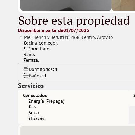
Sobre esta propiedad
Disponible a partir de
01/07/2025
Pje. French y Berutti Nº 468
, 
Centro
, 
Arroyito
Cocina-comedor.
1 Dormitorio.
Baño.
Terraza.
Dormitorios: 
1
Baños: 
1
Servicios
Conectados
Energía (Prepaga)
Gas.
Agua.
Cloacas.