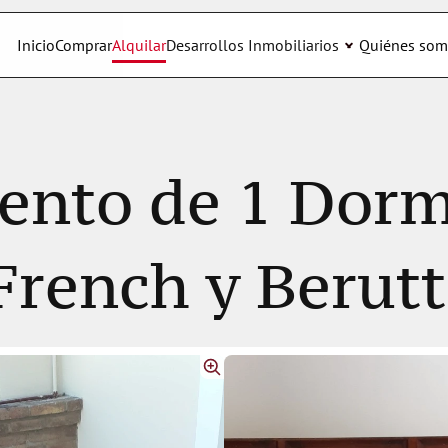
Inicio
Comprar
Alquilar
Desarrollos Inmobiliarios
Quiénes som
nto de 1 Dormi
French y Berutt