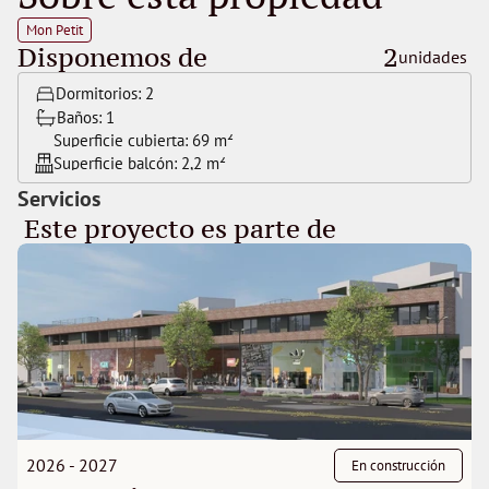
Mon Petit
Disponemos de
2
unidades 
Dormitorios: 
2
Baños: 
1
Superficie cubierta: 
69 m²
Superficie balcón: 
2,2 m²
Servicios
 Este proyecto es parte de 
2026 - 2027
En construcción