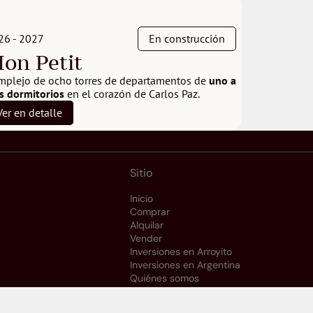
26 - 2027
En construcción
on Petit
mplejo de ocho torres de departamentos de 
uno a 
es dormitorios
 en el corazón de Carlos Paz.
Ver en detalle
Sitio
Inicio
Comprar
Alquilar
Vender
Inversiones en Arroyito
Inversiones en Argentina
Quiénes somos