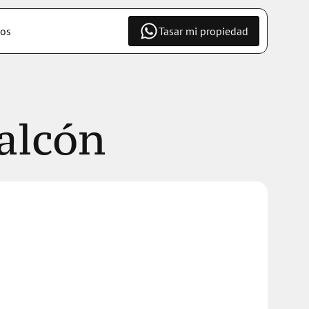
os
Tasar mi propiedad
alcón