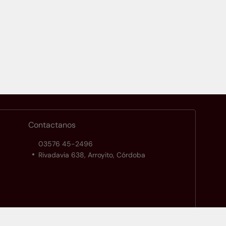
Contactanos
03576 45-2496
Rivadavia 638, Arroyito, Córdoba
Configuración de cookies
Política de privacidad