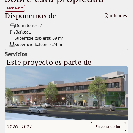
Mon Petit
Disponemos de
2
unidades 
Dormitorios: 
2
Baños: 
1
Superficie cubierta: 
69 m²
Superficie balcón: 
2,24 m²
Servicios
 Este proyecto es parte de 
2026 - 2027
En construcción