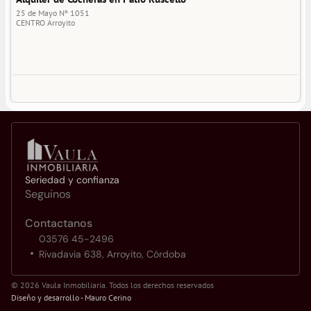
25 de Mayo Nº 1051
CENTRO
Arroyito
Seriedad y confianza
Seguinos
Contactanos
03576 45-2496
Rivadavia 638, Arroyito, Córdoba
© 2026 Vaula Inmobiliaria. Todos los derechos reservados
Diseño y desarrollo - 
Mauro Cerino