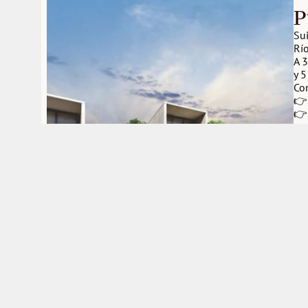
P
Su
Río
A 3
y 5
Con
👉
👉
👉 
👉
👉
👉 
👉
👉
👉
Y u
nat
Ent