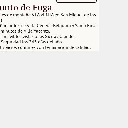
unto de Fuga
ites de montaña A LA VENTA en San Miguel de los 
s.
0 minutos de Villa General Belgrano y Santa Rosa 
 minutos de Villa Yacanto.
 increíbles vistas a las Sierras Grandes.
 Seguridad los 365 días del año.
Espacios comunes con terminación de calidad.
Pileta climatizada con vista a las sierras.
 Gimnasio.
 Cancha de pádel.
Juegos infantiles , plaza blanda.
 Spa.
 Bodega, viñedo.
 Restaurant.
na gran posibilidad de conectarte con la 
uraleza con un múltiple circuito de senderos.
rega del 30% y el saldo en 24 cuotas.
Ver en detalle