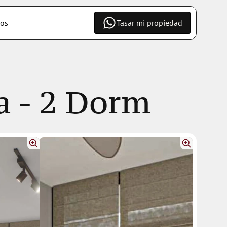
os
Tasar mi propiedad
a - 2 Dorm