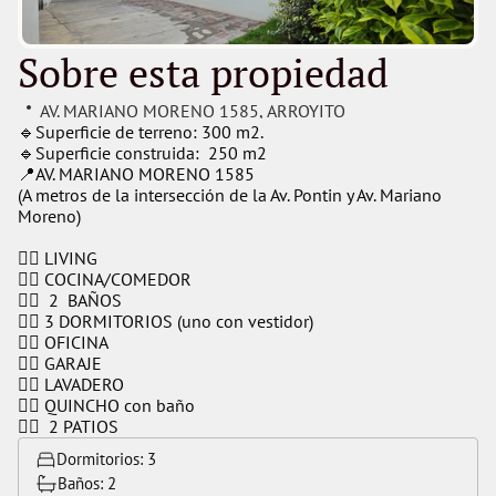
Sobre esta propiedad
AV. MARIANO MORENO 1585
, 
ARROYITO
🔹Superficie de terreno: 300 m2.
🔹Superficie construida:  250 m2
📍AV. MARIANO MORENO 1585 
(A metros de la intersección de la Av. Pontin y Av. Mariano 
Moreno)
👉🏻 LIVING
👉🏻 COCINA/COMEDOR
👉🏻  2  BAÑOS
👉🏻 3 DORMITORIOS (uno con vestidor)
👉🏻 OFICINA
👉🏻 GARAJE
👉🏻 LAVADERO
👉🏻 QUINCHO con baño
👉🏻  2 PATIOS  
Dormitorios: 
3
Baños: 
2