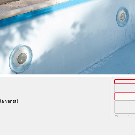
 la venta!
Precio
Consul