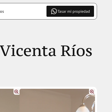
os
Tasar mi propiedad
icenta Ríos 