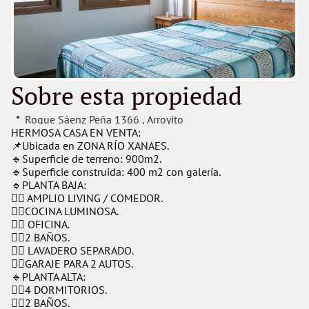
Sobre esta propiedad
Roque Sáenz Peña 1366 
, 
Arroyito
HERMOSA CASA EN VENTA:
📌Ubicada en ZONA RÍO XANAES.
🔹Superficie de terreno: 900m2.
🔹Superficie construida: 400 m2 con galería.
🔹PLANTA BAJA:
👉🏻 AMPLIO LIVING / COMEDOR.
👉🏻COCINA LUMINOSA.
👉🏻 OFICINA.
👉🏻2 BAÑOS.
👉🏻 LAVADERO SEPARADO.
👉🏻GARAJE PARA 2 AUTOS.
🔹PLANTA ALTA:
👉🏻4 DORMITORIOS.
👉🏻2 BAÑOS.