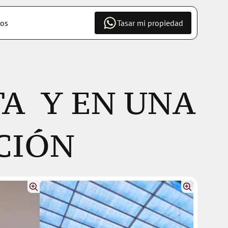
os
Tasar mi propiedad
  Y EN UNA 
CIÓN