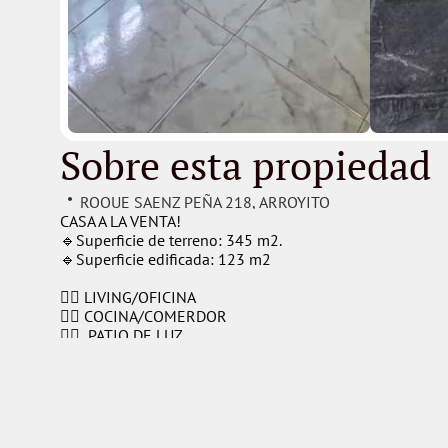
Sobre esta propiedad
ROQUE SAENZ PEÑA 218
, 
ARROYITO
CASA A LA VENTA!
🔹Superficie de terreno: 345 m2.
🔹Superficie edificada: 123 m2
👉🏻 LIVING/OFICINA
👉🏻 COCINA/COMERDOR
👉🏻  PATIO DE LUZ
👉🏻  2 DORMITORIOS
👉🏻  1 BAÑO
👉🏻  GARAJE CON LAVADERO
👉🏻  PATIO
👉🏻  QUINCHO