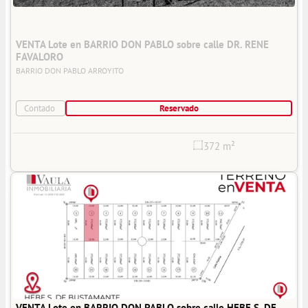
VENTA Lote en BARRIO DON PABLO sobre calle DR. RENE 
FAVALORO
BARRIO DON PABLO
ARROYITO
Contado
Reservado
372 m²
VENTA Lote en BARRIO DON PABLO sobre calle HEBE S. DE 