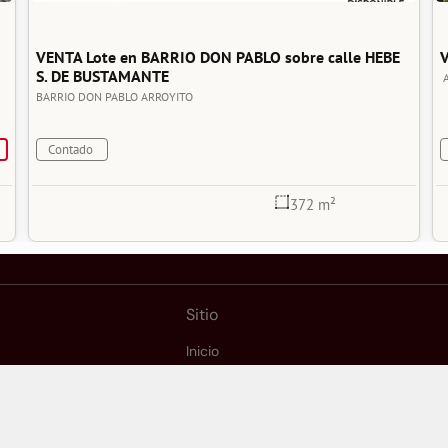
VENTA Lote en BARRIO DON PABLO sobre calle HEBE 
V
S. DE BUSTAMANTE
BARRIO DON PABLO
ARROYITO
Contado
372 m²
Sitio
Inicio
Comprar
Alquilar
Vender
Inversiones en Arroyito
Inversiones en Argentina