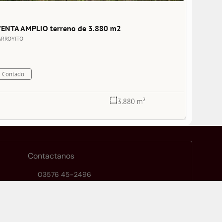
ENTA AMPLIO terreno de 3.880 m2
ARROYITO
Contado
3.880 m²
Contactanos
03576 45-2496
Rivadavia 638, Arroyito, Córdoba