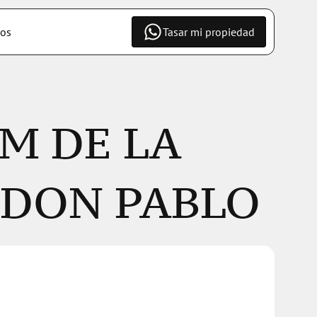
os
Tasar mi propiedad
M DE LA 
 DON PABLO