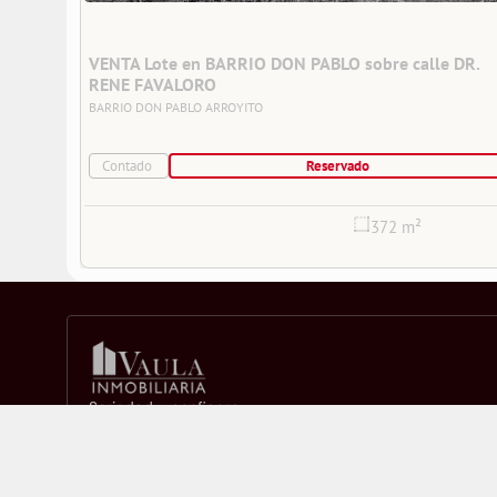
VENTA Lote en BARRIO DON PABLO sobre calle DR. 
RENE FAVALORO
BARRIO DON PABLO
ARROYITO
Contado
Reservado
372 m²
Seriedad y confianza
Seguinos