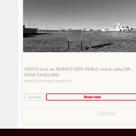
VENTA Lote en BARRIO DON PABLO sobre calle DR. 
RENE FAVALORO
BARRIO DON PABLO
ARROYITO
Contado
Reservado
372 m²