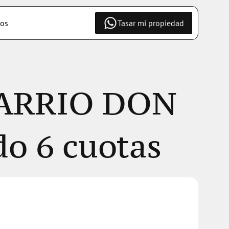
os
Tasar mi propiedad
ARRIO DON 
o 6 cuotas 