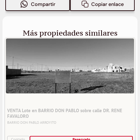
Compartir
Copiar enlace
Más propiedades similares
VENTA Lote en BARRIO DON PABLO sobre calle DR. RENE 
FAVALORO
BARRIO DON PABLO
ARROYITO
Contado
Reservado