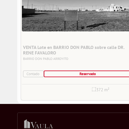
VENTA Lote en BARRIO DON PABLO sobre calle DR. 
RENE FAVALORO
BARRIO DON PABLO
ARROYITO
Contado
Reservado
372 m²