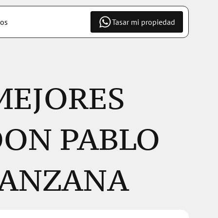
os
Tasar mi propiedad
MEJORES 
ON PABLO 
RANZANA