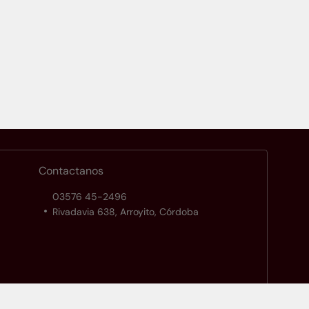
Contactanos
03576 45-2496
Rivadavia 638, Arroyito, Córdoba
Configuración de cookies
Política de privacidad