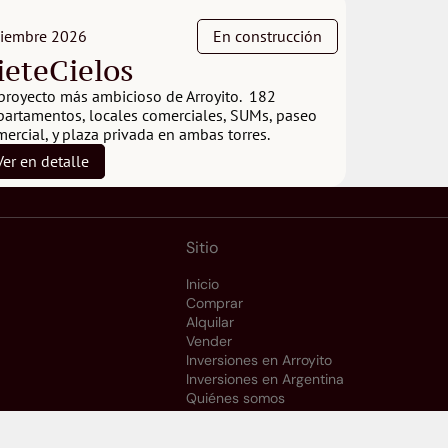
ciembre 2026
En construcción
ieteCielos
proyecto más ambicioso de Arroyito.  182 
partamentos, locales comerciales, SUMs, paseo 
ercial, y plaza privada en ambas torres.
Ver en detalle
Sitio
Inicio
Comprar
Alquilar
Vender
Inversiones en Arroyito
Inversiones en Argentina
Quiénes somos