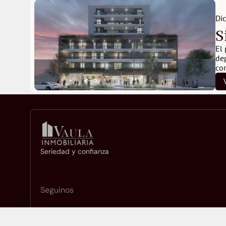
Di
S
El 
de
com
Seriedad y confianza
Seguinos
© 2026 Vaula Inmobiliaria. Todos los derechos reservados