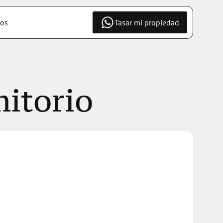
os
Tasar mi propiedad
itorio