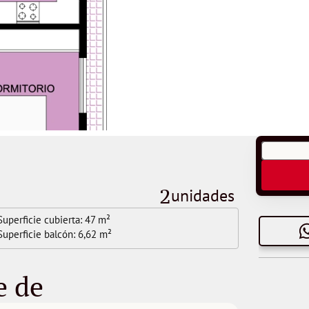
2
unidades 
Superficie cubierta: 
47 m²
Superficie balcón: 
6,62 m²
e de 