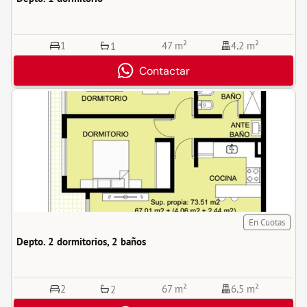
1
47 m²
4,2 m²
1
Contactar
En Cuotas
Depto. 2 dormitorios, 2 baños
2
67 m²
6,5 m²
2