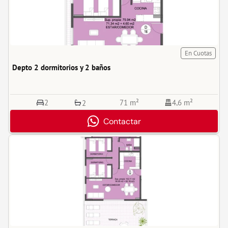
En Cuotas
Depto 2 dormitorios y 2 baños
2
71 m²
4,6 m²
2
Contactar