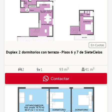
En Cuotas
Duplex 2 dormitorios con terraza - Pisos 6 y 7 de SieteCielos
2
93 m²
41 m²
1
Contactar