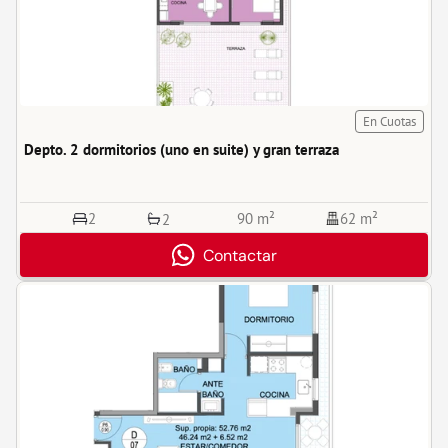
En Cuotas
Depto. 2 dormitorios (uno en suite) y gran terraza 
2
90 m²
62 m²
2
Contactar