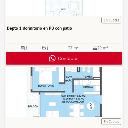
En Cuotas
Depto 1 dormitorio en PB con patio
1
37 m²
29 m²
1
Contactar
En Cuotas