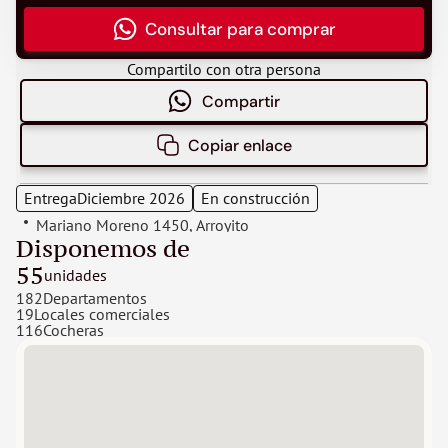
Consultar para comprar
Compartilo con otra persona
Compartir
Copiar enlace
Entrega
Diciembre 2026
En construcción
Mariano Moreno 1450
, 
Arroyito
Disponemos de
55
unidades 
182
Departamentos
19
Locales comerciales
116
Cocheras