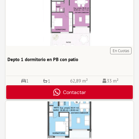
En Cuotas
Depto 1 dormitorio en PB con patio
1
62,89 m²
33 m²
1
Contactar