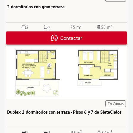
2 dormitorios con gran terraza
2
75 m²
58 m²
2
Contactar
En Cuotas
Duplex 2 dormitorios con terraza - Pisos 6 y 7 de SieteCielos
2
93 m²
37 m²
1