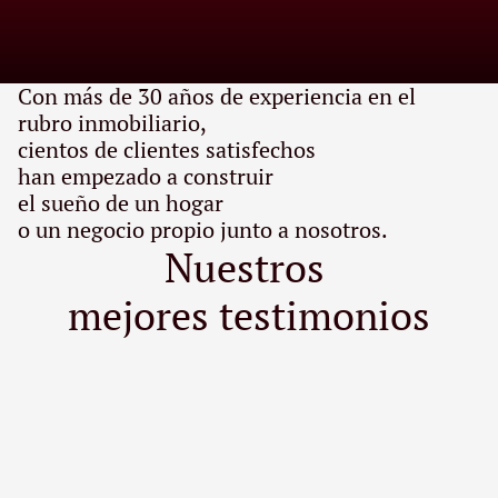
paso.
Con más de 30 años de experiencia en el 
rubro inmobiliario, 
cientos de clientes satisfechos 
han empezado a construir 
el sueño de un hogar 
o un negocio propio junto a nosotros. 
Nuestros 
mejores testimonios
Jose Masanti
Ma
J
M
Diciembre 2024
En
No tengo problemas con los alquileres de los 
Muy bue
inmuebles dados para su alquiler.